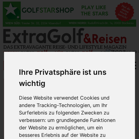
Ihre Privatsphäre ist uns
wichtig
IRLAND
Diese Website verwendet Cookies und
andere Tracking-Technologien, um Ihr
Surferlebnis zu folgenden Zwecken zu
verbessern:
um grundlegende Funktionen
der Website zu ermöglichen
,
um ein
besseres Erlebnis auf der Website zu