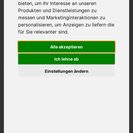
bieten
,
um Ihr Interesse an unseren
Produkten und Dienstleistungen zu
messen und Marketinginteraktionen zu
personalisieren
,
um Anzeigen zu liefern die
für Sie relevanter sind
.
Alle akzeptieren
Ich lehne ab
Einstellungen ändern