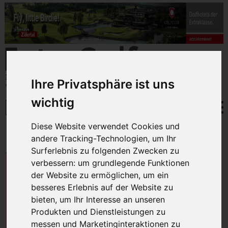
Ihre Privatsphäre ist uns
wichtig
Diese Website verwendet Cookies und
BRISANTES
» Golfurlaub in Bad Kleinkirchheim
andere Tracking-Technologien, um Ihr
Surferlebnis zu folgenden Zwecken zu
GOLFURLAUB IN BAD
verbessern:
um grundlegende Funktionen
der Website zu ermöglichen
,
um ein
KLEINKIRCHHEIM
besseres Erlebnis auf der Website zu
bieten
,
um Ihr Interesse an unseren
Produkten und Dienstleistungen zu
messen und Marketinginteraktionen zu