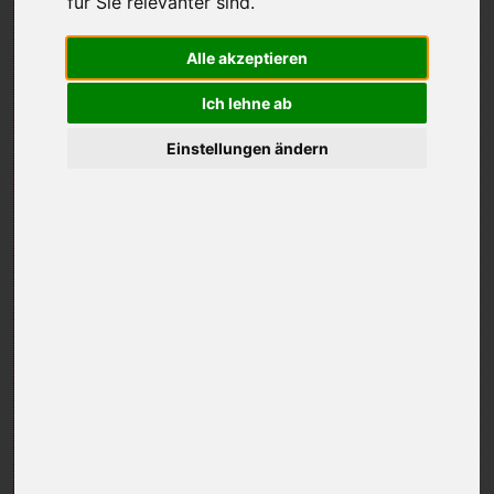
für Sie relevanter sind
.
ARLBERG
Alle akzeptieren
Ich lehne ab
Einstellungen ändern
KITZBÜHEL
SCHLADMING-DACHSTEIN