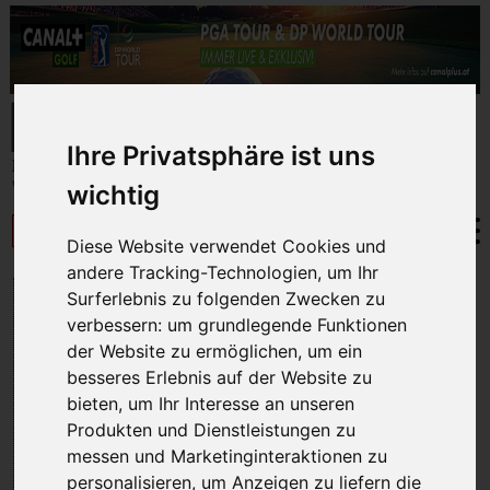
Ihre Privatsphäre ist uns
wichtig
Diese Website verwendet Cookies und
andere Tracking-Technologien, um Ihr
TURNIERE
Surferlebnis zu folgenden Zwecken zu
verbessern:
um grundlegende Funktionen
der Website zu ermöglichen
,
um ein
besseres Erlebnis auf der Website zu
Das Masters von A-Z
bieten
,
um Ihr Interesse an unseren
Produkten und Dienstleistungen zu
DAS BESTE GOLFTURNIER DER WELT
messen und Marketinginteraktionen zu
personalisieren
,
um Anzeigen zu liefern die