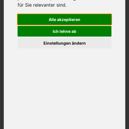
für Sie relevanter sind
.
Audi quattro Cup, Audi Circuit &
Alle akzeptieren
Oman GolfTrophy
Ich lehne ab
Einstellungen ändern
Quo Vadis? Golfclub Schladming-
Dachstein schreibt Erfolgsstory
RYDER CUP 2025, Bethpage Black
Course, New York
Ein unvergesslicher Ryder Cup