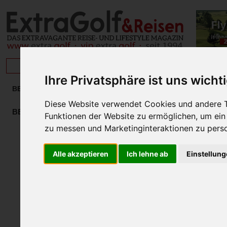
BRISAN
Ihre Privatsphäre ist uns wicht
BESONDERES
» DEFEREGGENTAL
Diese Website verwendet Cookies und andere T
FAMILY 
BESONDERES
Funktionen der Website zu ermöglichen
,
um ein
DEFEREGGENTAL
zu messen und Marketinginteraktionen zu perso
DEFEREG
BIG MAX E-Ti
HUSQVARNA
Alle akzeptieren
Ich lehne ab
Einstellun
JUCAD
SPECTRUM GOLF
TOPKURSE GB & IRL
TIGNES
KOLUMNEN
LAIMER4GOLF
KREUZ-UND SEGELFAHRTEN