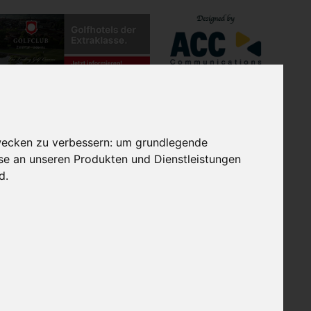
TES
EXTRAGOLF GRUPPE
wecken zu verbessern:
um grundlegende
M
sse an unseren Produkten und Dienstleistungen
nd
.