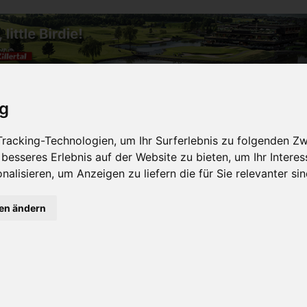
TES
BESONDERES
DESTINATION
EXTRAVAGAN
ig
racking-Technologien, um Ihr Surferlebnis zu folgenden Z
GOLF STARTER CAMP 2026 I
 besseres Erlebnis auf der Website zu bieten
,
um Ihr Intere
nalisieren
,
um Anzeigen zu liefern die für Sie relevanter si
GENTAL HOTEL & RESORT
gen ändern