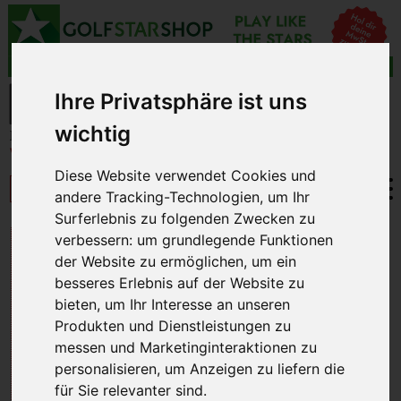
Ihre Privatsphäre ist uns
wichtig
Diese Website verwendet Cookies und
andere Tracking-Technologien, um Ihr
Surferlebnis zu folgenden Zwecken zu
ABO BESTELLUNG
verbessern:
um grundlegende Funktionen
der Website zu ermöglichen
,
um ein
besseres Erlebnis auf der Website zu
bieten
,
um Ihr Interesse an unseren
Produkten und Dienstleistungen zu
Sie wollen unser Magazin in Ruhe zuhause
messen und Marketinginteraktionen zu
lesen?
Kein Problem!
personalisieren
,
um Anzeigen zu liefern die
für Sie relevanter sind
.
Bestellen Sie hier ein Jahresabonnement ExtraGolf &