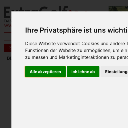
Ihre Privatsphäre ist uns wicht
BRISA
Diese Website verwendet Cookies und andere T
Funktionen der Website zu ermöglichen
,
um ein
zu messen und Marketinginteraktionen zu perso
GOLFURL
BESONDERES
DEFEREGGENTAL
BIG MAX E-Ti
Alle akzeptieren
Ich lehne ab
Einstellun
HUSQVARNA
JUCAD
SPECTRUM GOLF
TOPKURSE GB & IRL
TIGNES
KOLUMNEN
LAIMER4GOLF
KREUZ-UND SEGELFAHRTEN
GOLF IN ÖSTERREICH