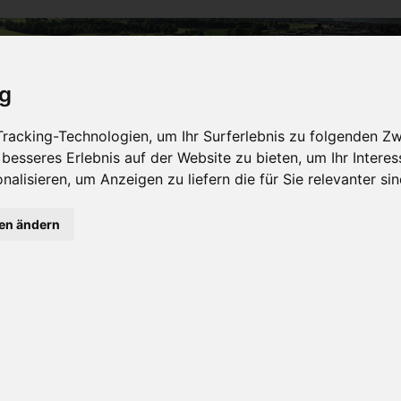
ig
NTES
BESONDERES
DESTINATION
EXTRAVAGANTES
racking-Technologien, um Ihr Surferlebnis zu folgenden Z
 besseres Erlebnis auf der Website zu bieten
,
um Ihr Intere
nalisieren
,
um Anzeigen zu liefern die für Sie relevanter si
AUB IN PORTUGAL
gen ändern
Golf an der Algarve
Der Reise-Tipp an der Algarve in 