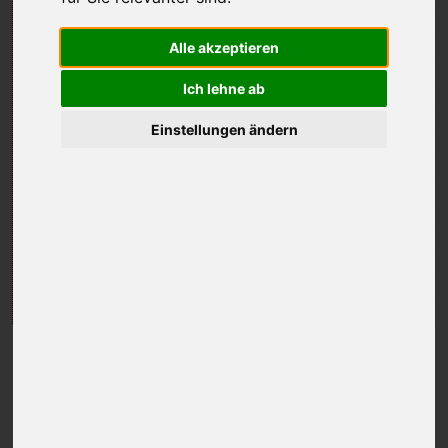
Alle akzeptieren
Ich lehne ab
Einstellungen ändern
Greenfield Golf
BESONDERES
DEFEREGGENTAL
BIG MAX E-Ti
HUSQVARNA
JUCAD
SPECTRUM GOLF