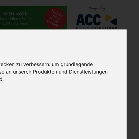
TES
EXTRAGOLF GRUPPE
RNER
wecken zu verbessern:
um grundlegende
sse an unseren Produkten und Dienstleistungen
nd
.
r? Auch, wenn wir jetzt von
r Referenzkunden von ifm
s, Medizintechnik und
det. Seit fünf Jahren