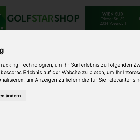
TES
BESONDERES
DESTINATION
EXTRAVAGAN
ig
EW MIT ANDREAS UBL & WE
racking-Technologien, um Ihr Surferlebnis zu folgenden Z
N
 besseres Erlebnis auf der Website zu bieten
,
um Ihr Intere
nalisieren
,
um Anzeigen zu liefern die für Sie relevanter si
gen ändern
.“
he, wem ich meinen Schlüssel für die Reinigung übergebe, ode
 Reinigungsfläche des Wiener DC-Towers sprechen, einem de
hmen, das auf Reinigungen, Infrastrukturelles Facility Service
t ist, wurde 1985 aus der Firma Pfaffinger GesmbH heraus gegrün