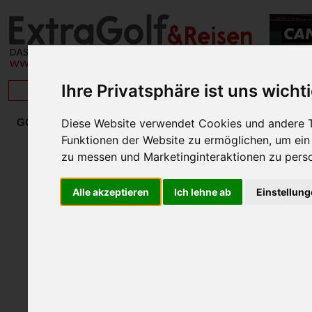
Ihre Privatsphäre ist uns wicht
BRISAN
MEHR.GR
GOLF IN ÖSTERREICH
Diese Website verwendet Cookies und andere T
DIAMOND FAMILY
Funktionen der Website zu ermöglichen
,
um ein
ADAMSTAL & SCHLADMING
zu messen und Marketinginteraktionen zu perso
HEART OF GOLF
SALZKAMMERGUT
Alle akzeptieren
Ich lehne ab
Einstellun
MEHR.grün
Die Murhof Gruppe
Gut Altentann
FALKENSTEINER
ÖSTERR. PLÄTZE I
ÖSTERR. PLÄTZE II
GOLF & SEEN
GOLF IN DER