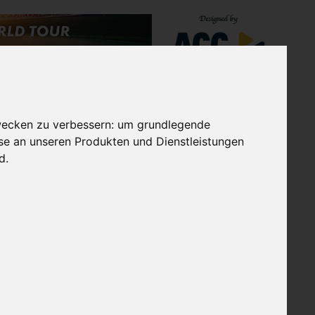
TES
EXTRAGOLF GRUPPE
REICHS
wecken zu verbessern:
um grundlegende
sse an unseren Produkten und Dienstleistungen
nd
.