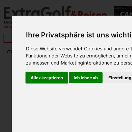
Ihre Privatsphäre ist uns wicht
BRISAN
Diese Website verwendet Cookies und andere T
ATAGNOL
GOLFURLAUB IN ITALIEN
Funktionen der Website zu ermöglichen
,
um ein
ALPIANA– Green Luxury
zu messen und Marketinginteraktionen zu perso
Wellnesshotel
ANDREUS RESORT
AQUALUX HOTEL SPA SUITE &
Alle akzeptieren
Ich lehne ab
Einstellun
TERME
VILLAVERDE HOTEL & RESORT
GOLF CLUB ASIAGO
INTERNATIONAL BEACH HOTEL
Rocco Forte Palermo
Rocco Forte Verdura
HOTEL ALMAR
HOTEL BELVEDERE