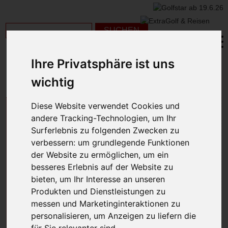
Ihre Privatsphäre ist uns
DESTINATION
»
EUROPA
»
LUXEMBURG
» Golf & Country
wichtig
Hotel Clervaux
GOLF & COUNTRY
Diese Website verwendet Cookies und
andere Tracking-Technologien, um Ihr
HOTEL CLERVAUX
Surferlebnis zu folgenden Zwecken zu
verbessern:
um grundlegende Funktionen
der Website zu ermöglichen
,
um ein
besseres Erlebnis auf der Website zu
bieten
,
um Ihr Interesse an unseren
Produkten und Dienstleistungen zu
messen und Marketinginteraktionen zu
personalisieren
,
um Anzeigen zu liefern die
für Sie relevanter sind
.